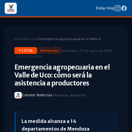
Dolar Hoy
Noticias
›
Local
›
Emergencia agropecuaria en el Valle de Uco: cómo será la asistencia a productores
miércoles, 27 de mayo de 2026
📍
LOCAL
★ Destacada
·
4
min de lectura
Emergencia agropecuaria en el
Valle de Uco: cómo será la
asistencia a productores
Cóndor Noticias
·
Mendoza, Argentina
La medida alcanza a 14
departamentos de Mendoza