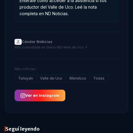
Enterate cómo acceder a la asistencia si sos
productor del Valle de Uco. Leé la nota
completa en ND Noticias.
Cóndor Noticias
·
Info consultada en
Diario NDI Valle de Uco
↗
Más noticias:
Tunuyán
Valle de Uco
Mendoza
Todas
Ver en Instagram
Seguí leyendo