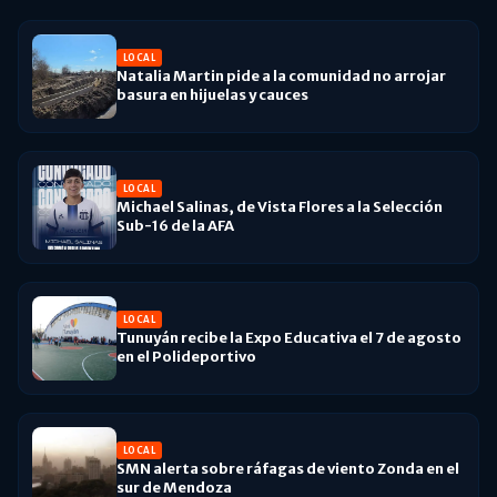
LOCAL
Natalia Martin pide a la comunidad no arrojar
basura en hijuelas y cauces
LOCAL
Michael Salinas, de Vista Flores a la Selección
Sub-16 de la AFA
LOCAL
Tunuyán recibe la Expo Educativa el 7 de agosto
en el Polideportivo
LOCAL
SMN alerta sobre ráfagas de viento Zonda en el
sur de Mendoza