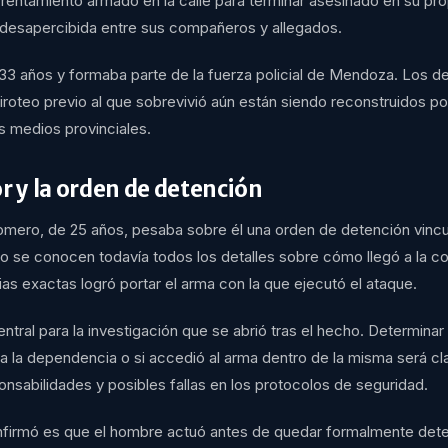
rentamiento armado en la calle para terminar asesinado en su pr
 desapercibida entre sus compañeros y allegados.
 33 años y formaba parte de la fuerza policial de Mendoza. Los de
 tiroteo previo al que sobrevivió aún están siendo reconstruidos po
s medios provinciales.
or y la orden de detención
omero, de 25 años, pesaba sobre él una orden de detención vincu
 se conocen todavía todos los detalles sobre cómo llegó a la co
as exactas logró portar el arma con la que ejecutó el ataque.
ntral para la investigación que se abrió tras el hecho. Determina
a la dependencia o si accedió al arma dentro de la misma será cl
nsabilidades y posibles fallas en los protocolos de seguridad.
nfirmó es que el hombre actuó antes de quedar formalmente dete