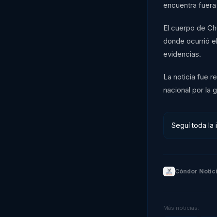
encuentra fuera
El cuerpo de Chu
donde ocurrió e
evidencias.
La noticia fue r
nacional por la 
Seguí toda la 
Cóndor Notic
Más noticias: