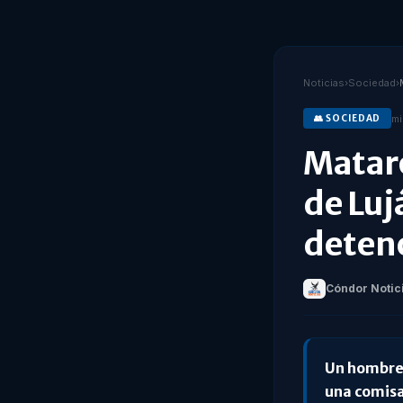
Noticias
›
Sociedad
›
mi
👥
SOCIEDAD
Mataro
de Luj
deten
Cóndor Notic
Un hombre 
una comisar