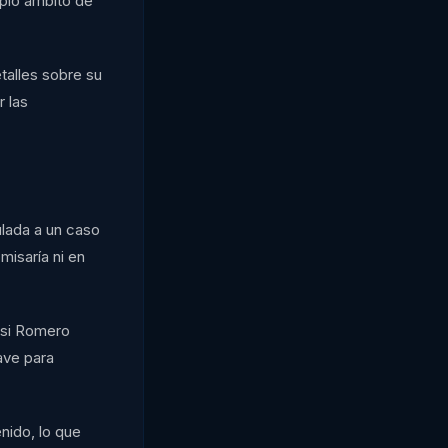
opio ámbito de
talles sobre su
r las
lada a un caso
misaría ni en
r si Romero
ave para
nido, lo que