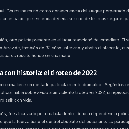
letal. Churquina murió como consecuencia del ataque perpetrado d
a, un espacio que en teoría debería ser uno de los más seguros pa
sión, otro policía presente en el lugar reaccionó de inmediato. El
o Arravide, también de 33 años, intervino y abatió al atacante, au
disparos resultó herido en una mano.
a con historia: el tiroteo de 2022
urquina tiene un costado particularmente dramático. Según los re
l oficial había sobrevivido a un violento tiroteo en 2022, un episod
ró salir con vida.
és, fue alcanzado por una bala dentro de una dependencia policia
 que la fuerza tiene el control absoluto del escenario. La parado