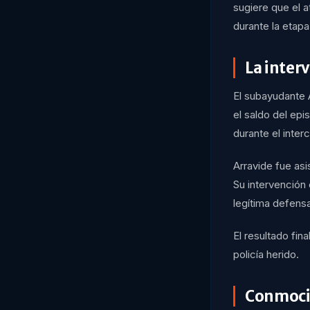
sugiere que el 
durante la etapa
La inter
El subayudante A
el saldo del ep
durante el inter
Arravide fue asi
Su intervención
legítima defens
El resultado fin
policía herido.
Conmoció