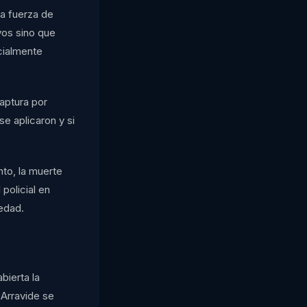
la fuerza de
vos sino que
cialmente
aptura por
e aplicaron y si
nto, la muerte
policial en
edad.
bierta la
 Arravide se