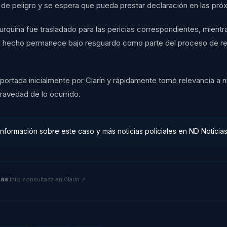
 de peligro y se espera que pueda prestar declaración en las pró
rquina fue trasladado para las pericias correspondientes, mientra
l hecho permanece bajo resguardo como parte del proceso de r
eportada inicialmente por Clarín y rápidamente tomó relevancia a ni
gravedad de lo ocurrido.
información sobre este caso y más noticias policiales en ND Noticias
ias
·
Info consultada en
Clarín
↗