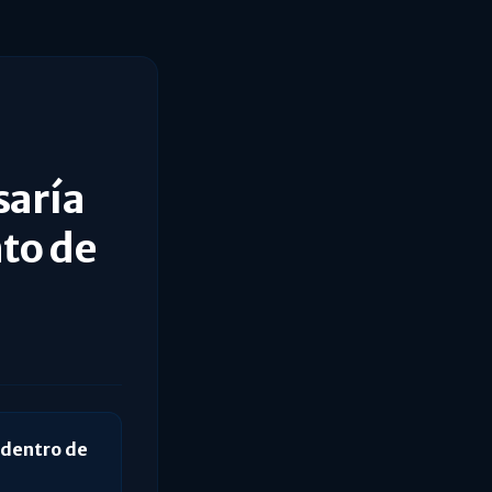
saría
to de
l dentro de