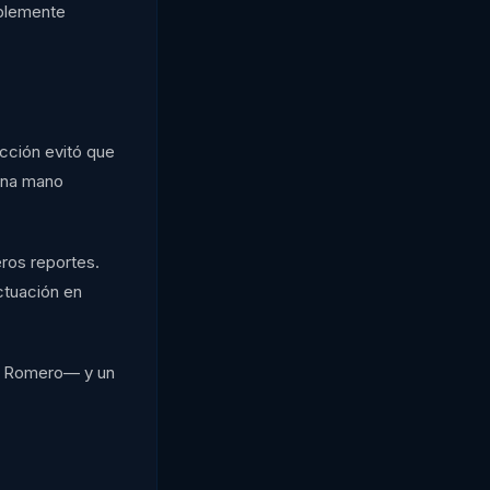
iblemente
acción evitó que
 una mano
eros reportes.
ctuación en
sor Romero— y un