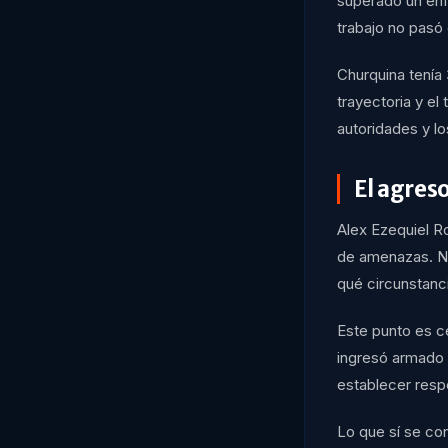
superado un enf
trabajo no pasó
Churquina tenía
trayectoria y el
autoridades y lo
El agres
Alex Ezequiel R
de amenazas. No
qué circunstanci
Este punto es ce
ingresó armado 
establecer respo
Lo que sí se co