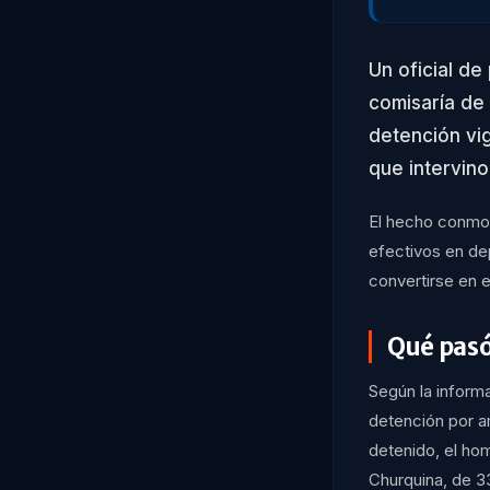
Un oficial de
comisaría de
detención vi
que intervin
El hecho conmoc
efectivos en de
convertirse en 
Qué pasó
Según la inform
detención por a
detenido, el hom
Churquina, de 3