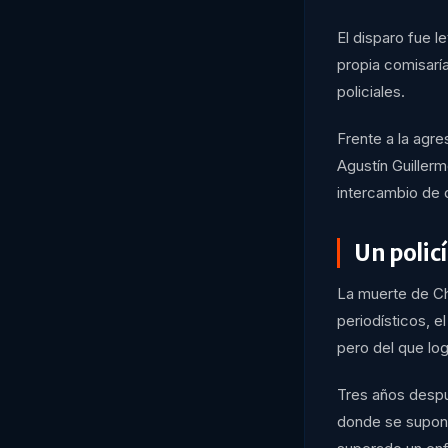
El disparo fue 
propia comisarí
policiales.
Frente a la agre
Agustín Guillerm
intercambio de 
Un policí
La muerte de Ch
periodísticos, e
pero del que log
Tres años despu
donde se supone