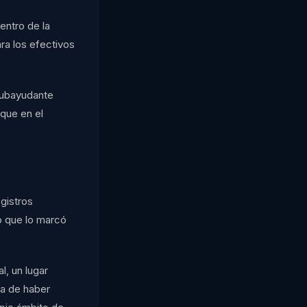
entro de la
ra los efectivos
 subayudante
nque en el
gistros
io que lo marcó
l, un lugar
ja de haber