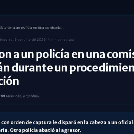
Mataron a un policía en una comisaría de Luján durante un procedimiento de detención
ércoles, 3 de junio de 2026
·
4
min de lectura
n a un policía en una comi
án durante un procedimien
ción
ias
·
Mendoza, Argentina
con orden de captura le disparó en la cabeza a un oficia
ía. Otro policía abatió al agresor.