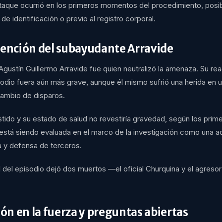
ataque ocurrió en los primeros momentos del procedimiento, pos
 de identificación o previo al registro corporal.
vención del subayudante Arravide
gustín Guillermo Arravide fue quien neutralizó la amenaza. Su re
isodio fuera aún más grave, aunque él mismo sufrió una herida en
cambio de disparos.
stido y su estado de salud no revestiría gravedad, según los prim
 está siendo evaluada en el marco de la investigación como una a
a y defensa de terceros.
al del episodio dejó dos muertos —el oficial Churquina y el agre
n en la fuerza y preguntas abiertas