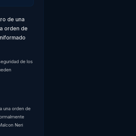
tro de una
na orden de
uniformado
seguridad de los
pueden
ía una orden de
formalmente
 Malcon Neri