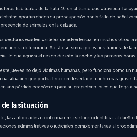
ctores habituales de la Ruta 40 en el tramo que atraviesa Tunuyá
istintas oportunidades su preocupación por la falta de señalizac
 presencia de animales en la calzada.
os sectores existen carteles de advertencia, en muchos otros la 
e encuentra deteriorada. A esto se suma que varios tramos de la 
ficial, lo que agrava el riesgo durante la noche y las primeras hora
 este jueves no dejó víctimas humanas, pero funciona como un n
 una situación que podría tener un desenlace mucho más grave. L
én una pérdida económica para su propietario, si es que llega a se
 de la situación
, las autoridades no informaron si se logró identificar al dueño de
uaciones administrativas o judiciales complementarias al procedimi