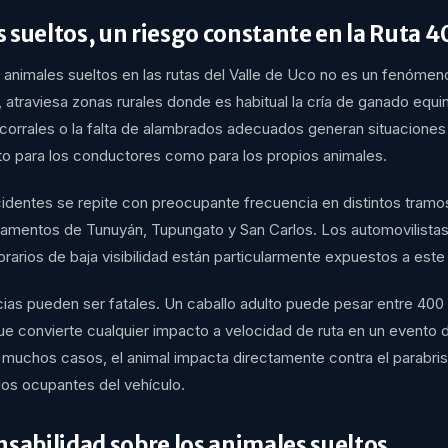
 sueltos, un riesgo constante en la Ruta 4
 animales sueltos en las rutas del Valle de Uco no es un fenómen
r, atraviesa zonas rurales donde es habitual la cría de ganado equi
corrales o la falta de alambrados adecuados generan situaciones
o para los conductores como para los propios animales.
cidentes se repite con preocupante frecuencia en distintos tramos
tamentos de Tunuyán, Tupungato y San Carlos. Los automovilistas
orarios de baja visibilidad están particularmente expuestos a este
as pueden ser fatales. Un caballo adulto puede pesar entre 400
ue convierte cualquier impacto a velocidad de ruta en un evento d
n muchos casos, el animal impacta directamente contra el parabris
los ocupantes del vehículo.
nsabilidad sobre los animales sueltos