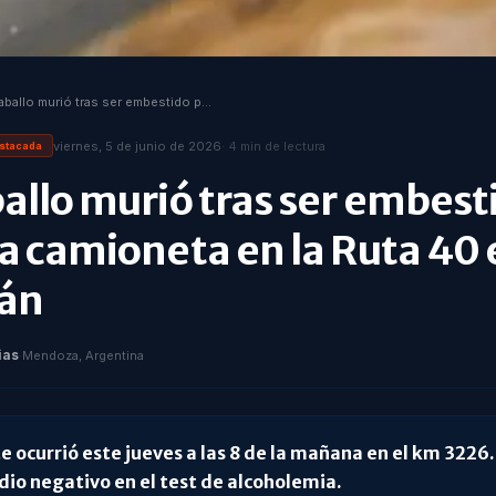
Un caballo murió tras ser embestido por una camioneta en la Ruta 40 en Tunuyán
viernes, 5 de junio de 2026
·
4
min de lectura
stacada
allo murió tras ser embest
a camioneta en la Ruta 40 
án
ias
·
Mendoza, Argentina
e ocurrió este jueves a las 8 de la mañana en el km 3226.
dio negativo en el test de alcoholemia.