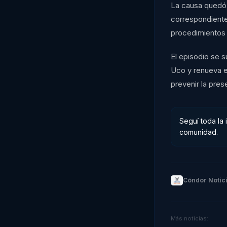
La causa quedó 
correspondientes
procedimientos 
El episodio se s
Uco y renueva e
prevenir la pres
Seguí toda la 
comunidad.
Cóndor Notic
Más noticias: