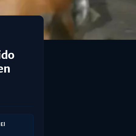
ido
en
 El