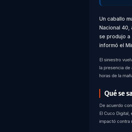
Un caballo m
Nacional 40, 
se produjo a 
informó el M
El siniestro vue
la presencia de
horas de la mañ
Qué se s
De acuerdo con l
El Cuco Digital,
impactó contra 