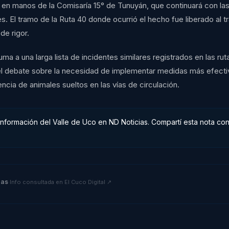
en manos de la Comisaría 15° de Tunuyán, que continuará con las 
. El tramo de la Ruta 40 donde ocurrió el hecho fue liberado al trá
de rigor.
uma a una larga lista de incidentes similares registrados en las rut
l debate sobre la necesidad de implementar medidas más efecti
encia de animales sueltos en las vías de circulación.
información del Valle de Uco en ND Noticias. Compartí esta nota con
ias
·
Info consultada en
El Cuco Digital
↗