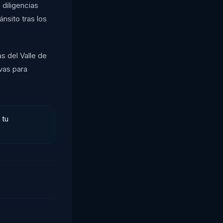
diligencias
nsito tras los
as del Valle de
vas para
 tu