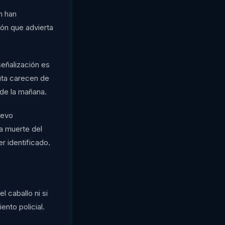
n han
ión que advierta
señalización es
ruta carecen de
s de la mañana.
uevo
a muerte del
r identificado.
l caballo ni si
ento policial.