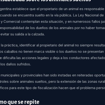
rgentina establece que el propietario de un animal es responsable
cuando se encuentra suelto en la vía pública. La Ley Nacional de
l y Comercial contemplan esta situación, y en numerosos fallos jud
responsabilidad de los dueños de los animales por no haber toma
evitar su salida a la calzada.
a práctica, identificar al propietario del animal no siempre resulta
s caballos no tienen marca visible o los dueños no se presentan t
e dificulta las acciones legales y deja a los conductores afectado
 los daños sufridos.
municipales y provinciales han sido instadas en reiteradas oport
troles sobre animales sueltos, pero la extensión de las zonas rural
icos para este tipo de fiscalización hacen que el problema persi
mo que se repite