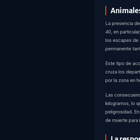
Animales
La presencia de
40, en particula
los escapes de 
permanente tant
Este tipo de ac
cruza los depar
por la zona en h
Las consecuenci
kilogramos, lo q
peligrosidad. E
de muerte para 
La respo