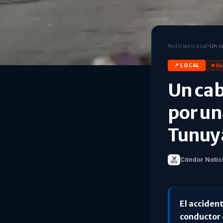
Noticias
›
Local
›
📍
LOCAL
★ De
Un cab
por un
Tunuy
Cóndor Notic
El accident
conductor 