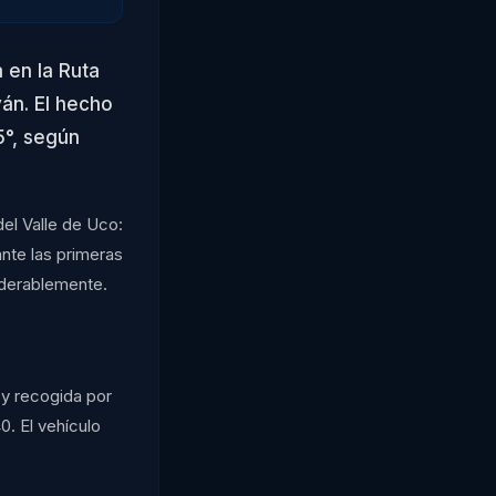
 en la Ruta
yán. El hecho
5°, según
del Valle de Uco:
nte las primeras
iderablemente.
 y recogida por
0. El vehículo