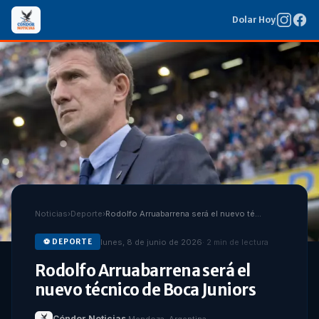
Dolar Hoy
Noticias
›
Deporte
›
Rodolfo Arruabarrena será el nuevo técnico de Boca Juniors
lunes, 8 de junio de 2026
·
2
min de lectura
⚽
DEPORTE
Rodolfo Arruabarrena será el
nuevo técnico de Boca Juniors
Cóndor Noticias