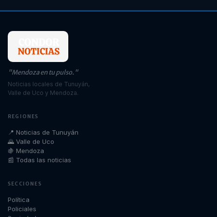
"Mendoza en tu pulso."
Noticias locales de Tunuyán,
Valle de Uco y Mendoza.
REGIONES
📍 Noticias de Tunuyán
🌄 Valle de Uco
🍇 Mendoza
📰 Todas las noticias
SECCIONES
Política
Policiales