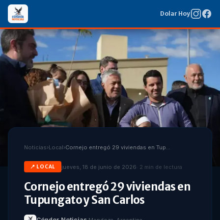
Dolar Hoy
Noticias
›
Local
›
Cornejo entregó 29 viviendas en Tupungato y San Carlos
jueves, 18 de junio de 2026
·
2
min de lectura
📍
LOCAL
Cornejo entregó 29 viviendas en
Tupungato y San Carlos
Cóndor Noticias