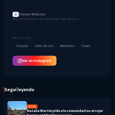
Cóndor Noticias
·
Info consultada en
Google News Valle de Uco
↗
Más noticias:
Tunuyán
Valle de Uco
Mendoza
Todas
Ver en Instagram
Seguí leyendo
LOCAL
Natalia Martin pide a la comunidad no arrojar