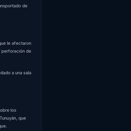
ransportado de
que le afectaron
r perforación de
adado a una sala
sobre los
 Tunuyán, que
que.