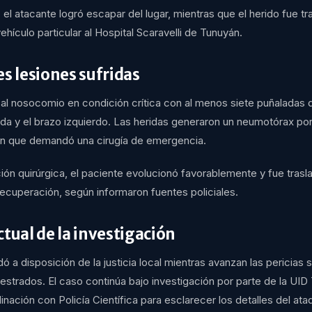
, el atacante logró escapar del lugar, mientras que el herido fue t
ehículo particular al Hospital Scaravelli de Tunuyán.
es lesiones sufridas
 al nosocomio en condición crítica con al menos siete puñaladas 
alda y el brazo izquierdo. Las heridas generaron un neumotórax po
ón que demandó una cirugía de emergencia.
ción quirúrgica, el paciente evolucionó favorablemente y fue trasl
ecuperación, según informaron fuentes policiales.
ctual de la investigación
ó a disposición de la justicia local mientras avanzan las pericias 
strados. El caso continúa bajo investigación por parte de la UID
inación con Policía Científica para esclarecer los detalles del ata