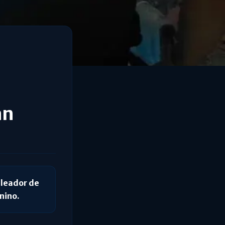
án
eleador de
nino.