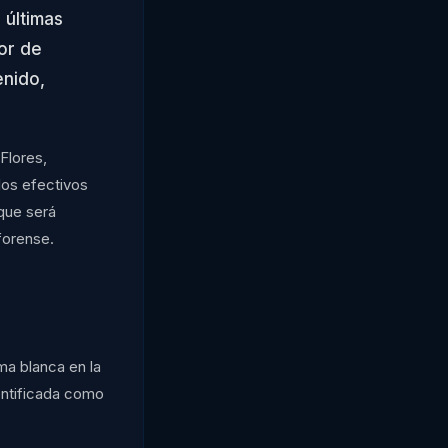
 últimas
or de
enido,
Flores,
los efectivos
 que será
forense.
ma blanca en la
dentificada como