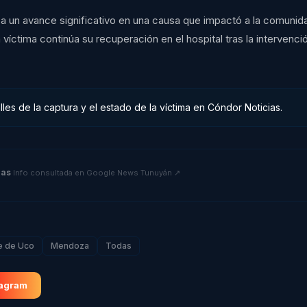
a un avance significativo en una causa que impactó a la comunid
a víctima continúa su recuperación en el hospital tras la intervenció
lles de la captura y el estado de la víctima en Cóndor Noticias.
ias
·
Info consultada en
Google News Tunuyán
↗
e de Uco
Mendoza
Todas
tagram