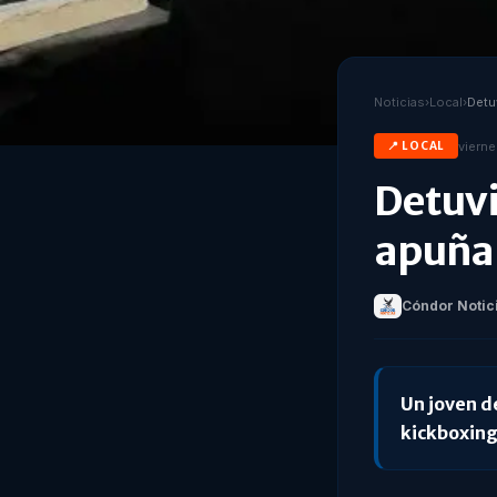
Noticias
›
Local
›
vierne
📍
LOCAL
Detuvi
apuñal
Cóndor Notic
Un joven d
kickboxing