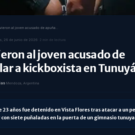
Detuvieron al joven acusado de apuñalar a kickboxista en Tunuyán
s, 26 de junio de 2026
·
2
min de lectura
eron al joven acusado de
ar a kickboxista en Tunuy
ias
·
Mendoza, Argentina
e 23 años fue detenido en Vista Flores tras atacar a un p
 con siete puñaladas en la puerta de un gimnasio tunuya