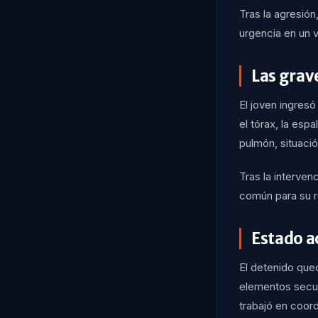
Tras la agresión
urgencia en un v
Las grav
El joven ingresó
el tórax, la esp
pulmón, situaci
Tras la interven
común para su r
Estado a
El detenido qued
elementos secue
trabajó en coord