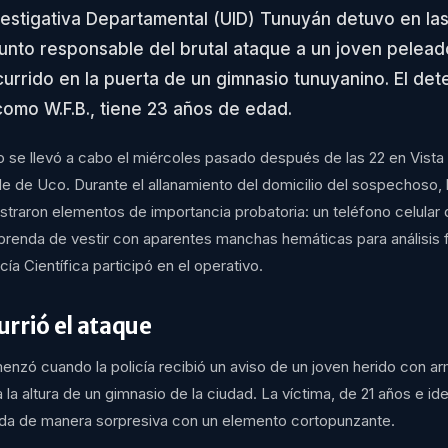
estigativa Departamental (UID) Tunuyán detuvo en las
sunto responsable del brutal ataque a un joven pelead
urrido en la puerta de un gimnasio tunuyanino. El det
como W.F.B., tiene 23 años de edad.
o se llevó a cabo el miércoles pasado después de las 22 en Vista 
lle de Uco. Durante el allanamiento del domicilio del sospechoso, 
straron elementos de importancia probatoria: un teléfono celular
 prenda de vestir con aparentes manchas hemáticas para análisis 
cía Científica participó en el operativo.
rrió el ataque
enzó cuando la policía recibió un aviso de un joven herido con ar
, a la altura de un gimnasio de la ciudad. La víctima, de 21 años e i
cada de manera sorpresiva con un elemento cortopunzante.