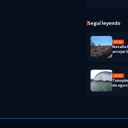
Seguí leyendo
LOCAL
Natalia 
arrojar 
LOCAL
Tunuyán 
de agost