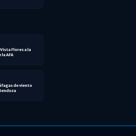
Vista Flores a la
 la AFA
áfagas de viento
 Mendoza