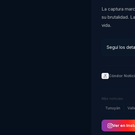
La captura marc
su brutalidad. L
vida.
Seguí los deta
Cóndor Notic
Más noticias:
Tunuyán
Vall
Ver en Ins