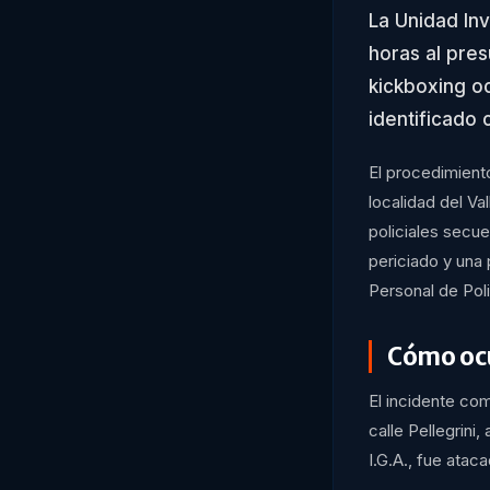
La Unidad Inv
horas al pre
kickboxing oc
identificado 
El procedimient
localidad del Va
policiales secue
periciado y una
Personal de Poli
Cómo ocu
El incidente com
calle Pellegrini
I.G.A., fue ata