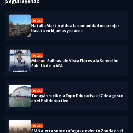
Seguí leyendo
LOCAL
Natalia Martin pide a la comunidad no arrojar
basura en hijuelas y cauces
LOCAL
Michael Salinas, de Vista Flores a la Selección
Sub-16 de la AFA
LOCAL
Tunuyán recibe la Expo Educativa el 7 de agosto
en el Polideportivo
LOCAL
SMN alerta sobre ráfagas de viento Zonda en el