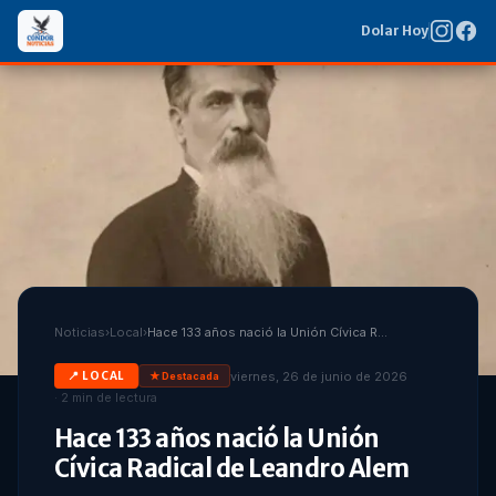
Dolar Hoy
Noticias
›
Local
›
Hace 133 años nació la Unión Cívica Radical de Leandro Alem
viernes, 26 de junio de 2026
📍
LOCAL
★ Destacada
·
2
min de lectura
Hace 133 años nació la Unión
Cívica Radical de Leandro Alem