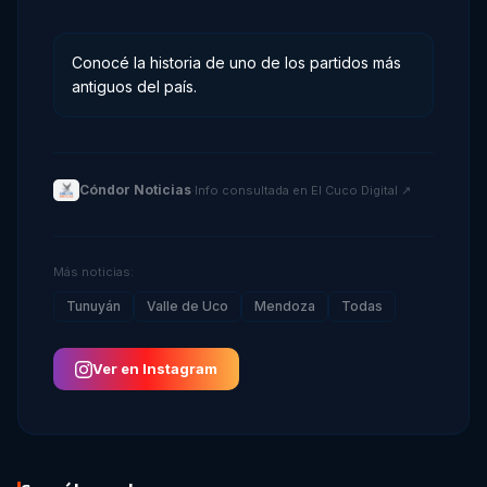
Conocé la historia de uno de los partidos más
antiguos del país.
Cóndor Noticias
·
Info consultada en
El Cuco Digital
↗
Más noticias:
Tunuyán
Valle de Uco
Mendoza
Todas
Ver en Instagram