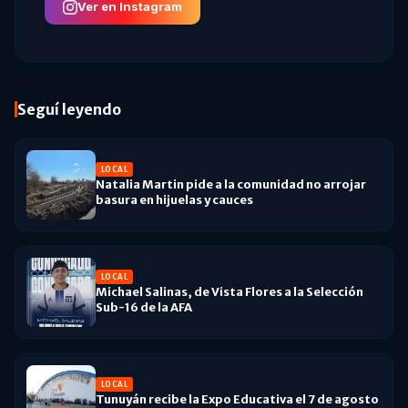
Ver en Instagram
Seguí leyendo
LOCAL
Natalia Martin pide a la comunidad no arrojar
basura en hijuelas y cauces
LOCAL
Michael Salinas, de Vista Flores a la Selección
Sub-16 de la AFA
LOCAL
Tunuyán recibe la Expo Educativa el 7 de agosto