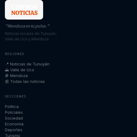
"Mendoza en tu pulso."
Noticias locales de Tunuyán,
Valle de Uco y Mendoza.
REGIONES
📍 Noticias de Tunuyán
🌄 Valle de Uco
🍇 Mendoza
📰 Todas las noticias
SECCIONES
Política
Policiales
Sociedad
Economía
Deportes
Turismo