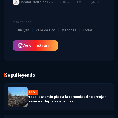
Cóndor Noticias
·
Info consultada en
El Cuco Digital
↗
Más noticias:
Tunuyán
Valle de Uco
Mendoza
Todas
Ver en Instagram
Seguí leyendo
LOCAL
Natalia Martin pide a la comunidad no arrojar
basura en hijuelas y cauces