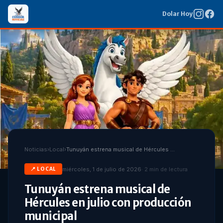
Dolar Hoy
Noticias
›
Local
›
Tunuyán estrena musical de Hércules en julio con producción municipal
miércoles, 1 de julio de 2026
·
2
min de lectura
📍
LOCAL
Tunuyán estrena musical de
Hércules en julio con producción
municipal