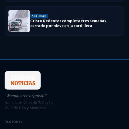
SOCIEDAD
Cristo Redentor completa tres semanas
cerrado por nieve en la cordillera
"Mendoza en tu pulso."
Noticias locales de Tunuyán,
Valle de Uco y Mendoza.
REGIONES