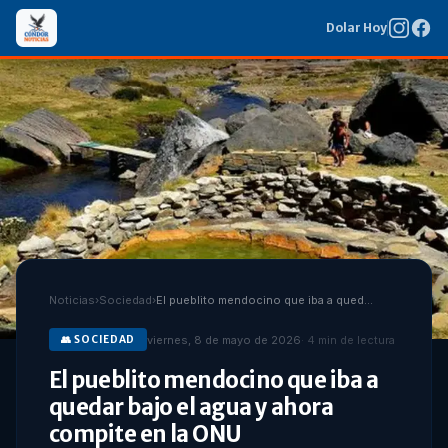
Dolar Hoy
Noticias
›
Sociedad
›
El pueblito mendocino que iba a quedar bajo el agua y ahora compite en la ONU
viernes, 8 de mayo de 2026
·
4
min de lectura
👥
SOCIEDAD
El pueblito mendocino que iba a
quedar bajo el agua y ahora
compite en la ONU