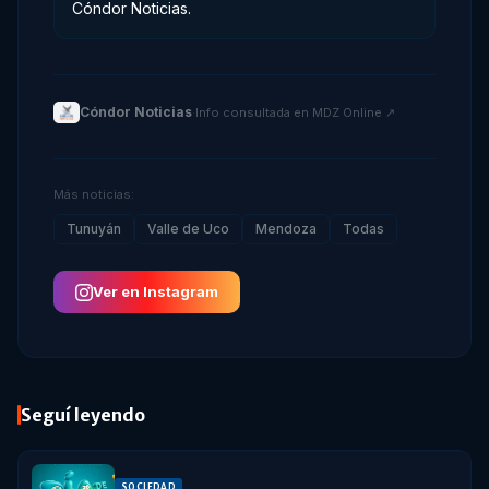
Cóndor Noticias.
Cóndor Noticias
·
Info consultada en
MDZ Online
↗
Más noticias:
Tunuyán
Valle de Uco
Mendoza
Todas
Ver en Instagram
Seguí leyendo
SOCIEDAD