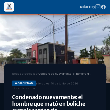
Dolar Hoy
Noticias
›
Sociedad
›
Condenado nuevamente: el hombre que mató en boliche cumple sentencia
miércoles, 10 de junio de 2026
👥
SOCIEDAD
·
2
min de lectura
Condenado nuevamente: el
hombre que mató en boliche