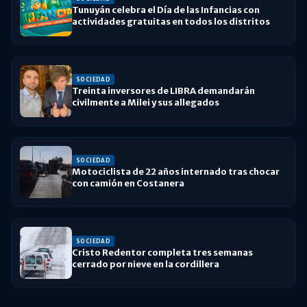
Tunuyán celebra el Día de las Infancias con
actividades gratuitas en todos los distritos
SOCIEDAD
Treinta inversores de LIBRA demandarán
civilmente a Milei y sus allegados
SOCIEDAD
Motociclista de 22 años internado tras chocar
con camión en Costanera
SOCIEDAD
Cristo Redentor completa tres semanas
cerrado por nieve en la cordillera