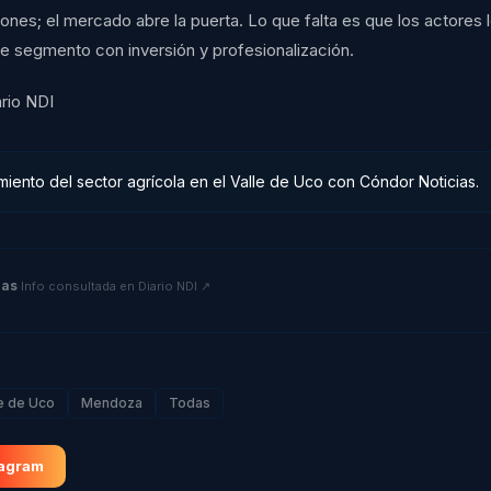
iones; el mercado abre la puerta. Lo que falta es que los actores 
e segmento con inversión y profesionalización.
rio NDI
miento del sector agrícola en el Valle de Uco con Cóndor Noticias.
ias
·
Info consultada en
Diario NDI
↗
e de Uco
Mendoza
Todas
tagram