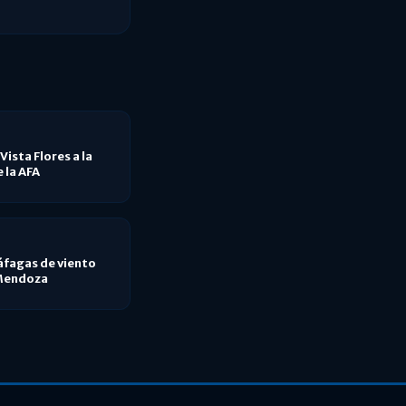
Vista Flores a la
 la AFA
áfagas de viento
 Mendoza