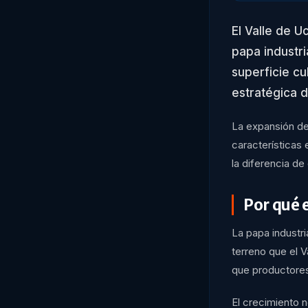
El Valle de U
papa industr
superficie cu
estratégica d
La expansión del
características 
la diferencia de
Por qué e
La papa industr
terreno que el 
que productores
El crecimiento 