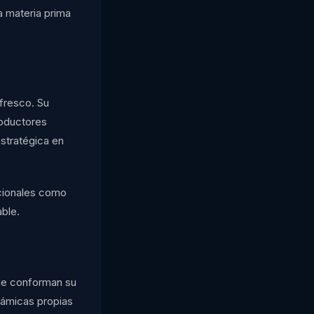
a materia prima
 fresco. Su
roductores
stratégica en
icionales como
able.
que conforman su
námicas propias