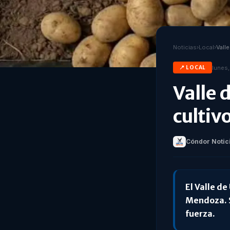
Noticias
›
Local
›
lunes,
📍
LOCAL
Valle 
cultiv
Cóndor Notic
El Valle de
Mendoza. S
fuerza.