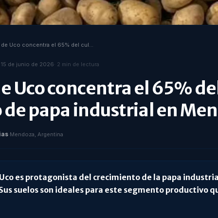
Valle de Uco concentra el 65% del cultivo de papa industrial en Mendoza
 15 de junio de 2026
·
2
min de lectura
de Uco concentra el 65% de
o de papa industrial en Me
ias
·
Mendoza, Argentina
 Uco es protagonista del crecimiento de la papa industria
us suelos son ideales para este segmento productivo q