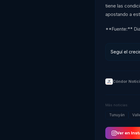
tiene las condic
apostando a est
**Fuente:** Dia
Seguí el creci
Cóndor Notic
Más noticias:
Tunuyán
Vall
Ver en Ins