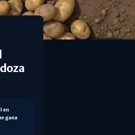
l
ndoza
l en
ue gana