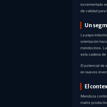
incrementado en 
de calidad para
Un segm
La papa industri
orientación hac
mendocinos. Las
esta cadena de 
El potencial de
en nuevos invers
El conte
Mendoza continú
matriz producti