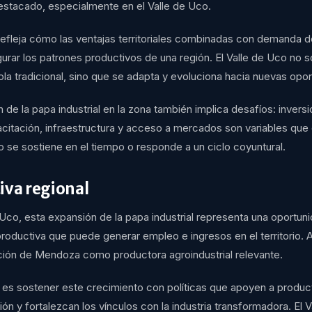
estacado, especialmente en el Valle de Uco.
refleja cómo las ventajas territoriales combinadas con demanda
urar los patrones productivos de una región. El Valle de Uco no 
ola tradicional, sino que se adapta y evoluciona hacia nuevas opo
 de la papa industrial en la zona también implica desafíos: invers
acitación, infraestructura y acceso a mercados son variables que 
o se sostiene en el tiempo o responde a un ciclo coyuntural.
iva regional
 Uco, esta expansión de la papa industrial representa una oportun
productiva que puede generar empleo e ingresos en el territorio. A 
ición de Mendoza como productora agroindustrial relevante.
 es sostener este crecimiento con políticas que apoyen a product
ión y fortalezcan los vínculos con la industria transformadora. El 