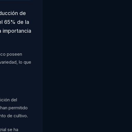
oducción de
el 65% de la
la importancia
 Uco poseen
variedad, lo que
ición del
 han permitido
to de cultivo.
ial se ha