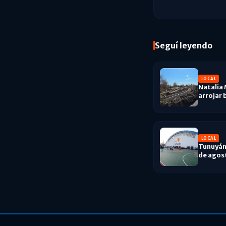
Seguí leyendo
LOCAL
Natalia 
arrojar 
LOCAL
Tunuyán 
de agost