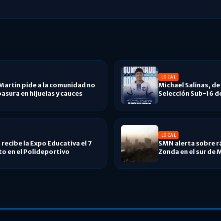
LOCAL
Martin pide a la comunidad no
Michael Salinas, de 
basura en hijuelas y cauces
Selección Sub-16 de
LOCAL
recibe la Expo Educativa el 7
SMN alerta sobre r
o en el Polideportivo
Zonda en el sur de