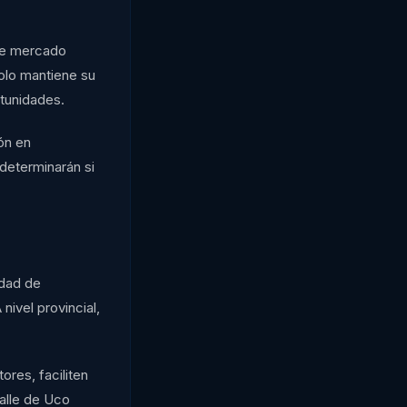
 de mercado
solo mantiene su
rtunidades.
ión en
determinarán si
idad de
nivel provincial,
ores, faciliten
Valle de Uco