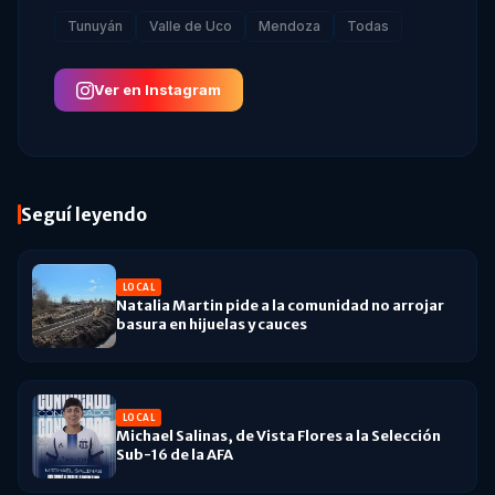
Tunuyán
Valle de Uco
Mendoza
Todas
Ver en Instagram
Seguí leyendo
LOCAL
Natalia Martin pide a la comunidad no arrojar
basura en hijuelas y cauces
LOCAL
Michael Salinas, de Vista Flores a la Selección
Sub-16 de la AFA