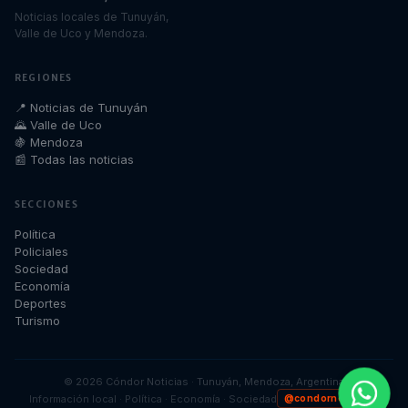
Noticias locales de Tunuyán,
Valle de Uco y Mendoza.
REGIONES
📍 Noticias de Tunuyán
🌄 Valle de Uco
🍇 Mendoza
📰 Todas las noticias
SECCIONES
Política
Policiales
Sociedad
Economía
Deportes
Turismo
©
2026
Cóndor Noticias · Tunuyán, Mendoza, Argentina
Información local · Política · Economía · Sociedad
@condornoticias