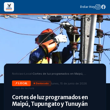
Dolar Hoy
Noticias
›
Local
›
Cortes de luz programados en Maipú, Tupungato y Tunuyán
lunes, 15 de junio de 2026
📍
LOCAL
★ Destacada
·
1
min de lectura
Cortes de luz programados en
Maipú, Tupungato y Tunuyán