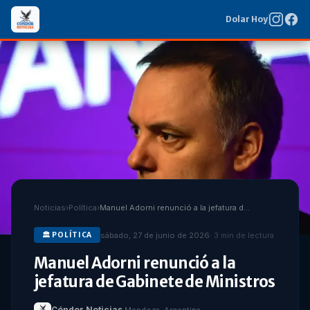
Dolar Hoy
Noticias
›
Política
›
Manuel Adorni renunció a la jefatura de Gabinete de Ministros
sábado, 27 de junio de 2026
·
3
min de lectura
🏛️
POLÍTICA
Manuel Adorni renunció a la
jefatura de Gabinete de Ministros
Cóndor Noticias