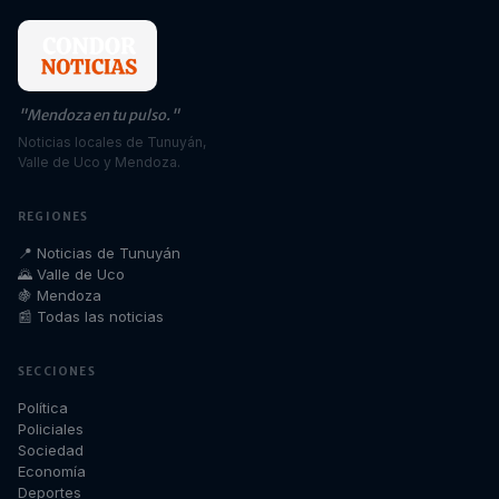
"Mendoza en tu pulso."
Noticias locales de Tunuyán,
Valle de Uco y Mendoza.
REGIONES
📍 Noticias de Tunuyán
🌄 Valle de Uco
🍇 Mendoza
📰 Todas las noticias
SECCIONES
Política
Policiales
Sociedad
Economía
Deportes