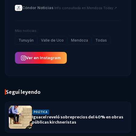
Cóndor Noticias
·
Info consultada en
Mendoza Today
↗
Más noticias:
Tunuyán
Valle de Uco
Mendoza
Todas
Ver en Instagram
Seguí leyendo
POLÍTICA
Iguacel reveló sobreprecios del 40% en obras
públicas kirchneristas