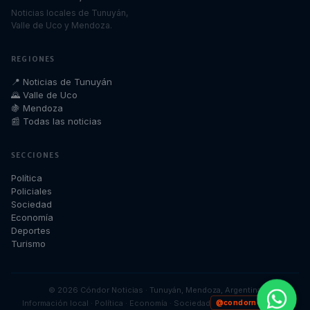
Noticias locales de Tunuyán,
Valle de Uco y Mendoza.
REGIONES
📍 Noticias de Tunuyán
🌄 Valle de Uco
🍇 Mendoza
📰 Todas las noticias
SECCIONES
Política
Policiales
Sociedad
Economía
Deportes
Turismo
©
2026
Cóndor Noticias · Tunuyán, Mendoza, Argentina
Información local · Política · Economía · Sociedad
@condornoticias