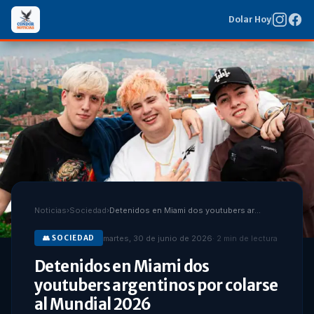
Dolar Hoy
Noticias
›
Sociedad
›
Detenidos en Miami dos youtubers argentinos por colarse al Mundial 2026
martes, 30 de junio de 2026
·
2
min de lectura
👥
SOCIEDAD
Detenidos en Miami dos
youtubers argentinos por colarse
al Mundial 2026