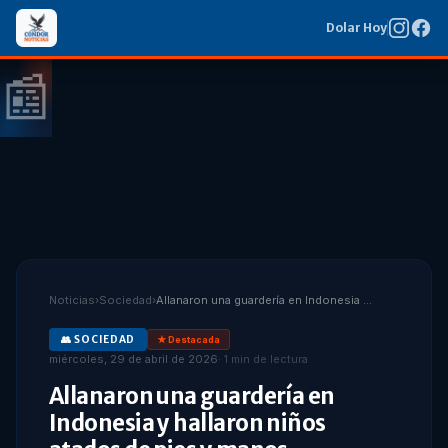
Dolar Hoy
📰
Noticias
›
Sociedad
›
Allanaron una guardería en Indonesia y hallaron niños atados de pies y manos
👥
SOCIEDAD
★ Destacada
miércoles, 29 de abril de 2026
·
1
min de lectura
Allanaron una guardería en
Indonesia y hallaron niños