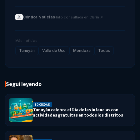
Cóndor Noticias
·
Info consultada en
Clarín
↗
Más noticias:
Tunuyán
Valle de Uco
Mendoza
Todas
Seguí leyendo
SOCIEDAD
Tunuyán celebra el Día de las Infancias con
actividades gratuitas en todos los distritos