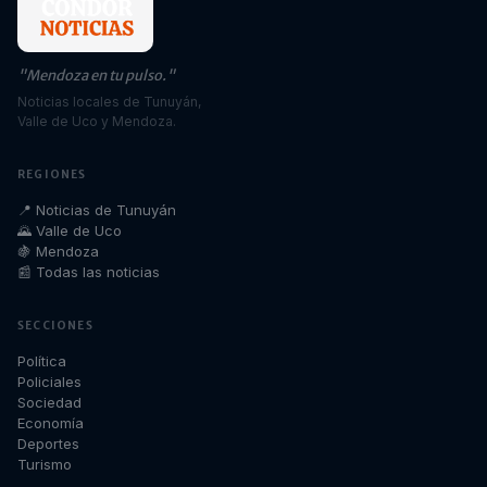
"Mendoza en tu pulso."
Noticias locales de Tunuyán,
Valle de Uco y Mendoza.
REGIONES
📍 Noticias de Tunuyán
🌄 Valle de Uco
🍇 Mendoza
📰 Todas las noticias
SECCIONES
Política
Policiales
Sociedad
Economía
Deportes
Turismo