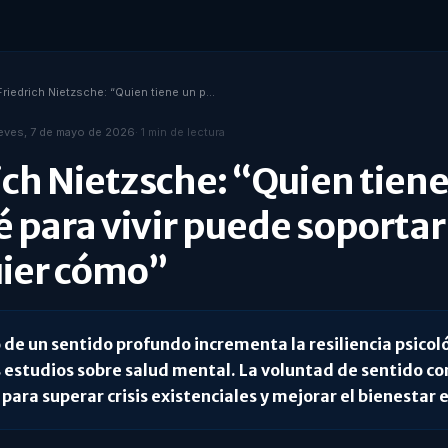
Friedrich Nietzsche: “Quien tiene un porqué para vivir puede soportar casi cualquier cómo”
eves, 7 de mayo de 2026
·
1
min de lectura
ich Nietzsche: “Quien tiene
 para vivir puede soportar 
uier cómo”
o de un sentido profundo incrementa la resiliencia psico
s estudios sobre salud mental. La voluntad de sentido co
 para superar crisis existenciales y mejorar el bienestar