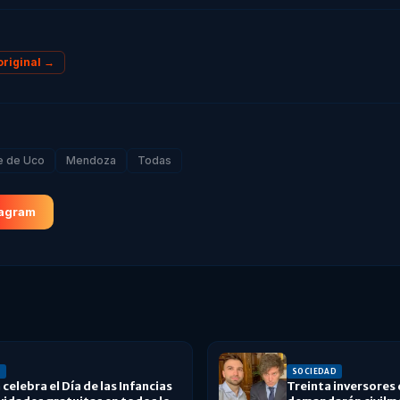
original →
e de Uco
Mendoza
Todas
tagram
D
SOCIEDAD
celebra el Día de las Infancias
Treinta inversores