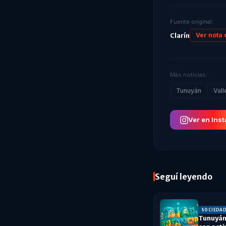
Fuente original:
Clarín
Ver nota 
Más noticias:
Tunuyán
Vall
Ver en Ins
Seguí leyendo
SOCIEDA
Tunuyán 