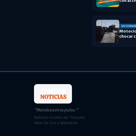
con acti
distrito
SOCIEDA
Motocicl
chocar 
"Mendoza en tu pulso."
Noticias locales de Tunuyán,
Valle de Uco y Mendoza.