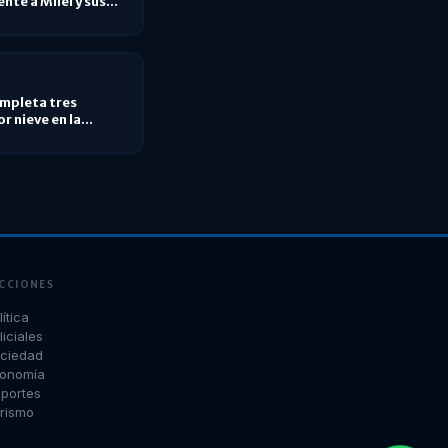
te a Milei y sus
mpleta tres
r nieve en la
CCIONES
lítica
liciales
ciedad
onomía
portes
rismo