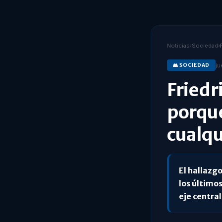
Noticias
›
Sociedad
›
ju
👥
SOCIEDAD
Friedr
porqué
cualq
El hallazg
los último
eje central