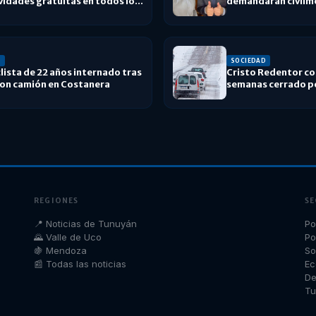
vidades gratuitas en todos los
demandarán civilmen
s
allegados
D
SOCIEDAD
ista de 22 años internado tras
Cristo Redentor co
con camión en Costanera
semanas cerrado po
cordillera
REGIONES
SE
📍 Noticias de Tunuyán
Po
🌄 Valle de Uco
Po
🍇 Mendoza
So
📰 Todas las noticias
Ec
De
Tu