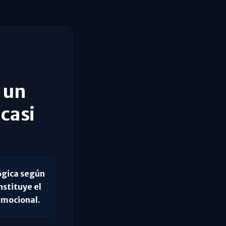
 un
casi
lógica según
nstituye el
 emocional.