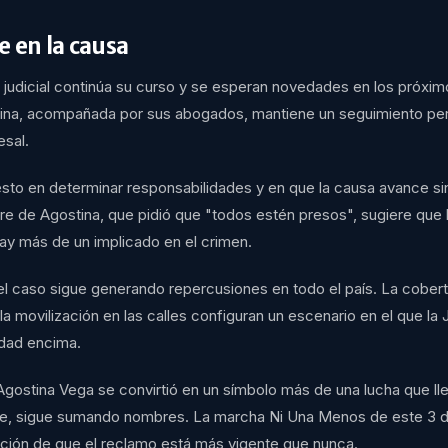
e en la causa
 judicial continúa su curso y se esperan novedades en los próxim
tina, acompañada por sus abogados, mantiene un seguimiento p
sal.
sto en determinar responsabilidades y en que la causa avance sin
e de Agostina, que pidió que "todos estén presos", sugiere que l
ay más de un implicado en el crimen.
el caso sigue generando repercusiones en todo el país. La cobert
 la movilización en las calles configuran un escenario en el que la J
edad encima.
Agostina Vega se convirtió en un símbolo más de una lucha que ll
e, sigue sumando nombres. La marcha Ni Una Menos de este 3 de
ión de que el reclamo está más vigente que nunca.