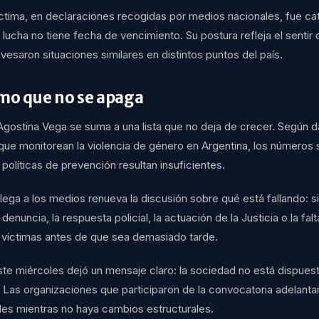
íctima, en declaraciones recogidas por medios nacionales, fue ca
lucha no tiene fecha de vencimiento. Su postura refleja el sentir
avesaron situaciones similares en distintos puntos del país.
mo que no se apaga
 Agostina Vega se suma a una lista que no deja de crecer. Según 
que monitorean la violencia de género en Argentina, los números 
 políticas de prevención resultan insuficientes.
ega a los medios renueva la discusión sobre qué está fallando: si
nuncia, la respuesta policial, la actuación de la Justicia o la fal
as víctimas antes de que sea demasiado tarde.
te miércoles dejó un mensaje claro: la sociedad no está dispuesta
 Las organizaciones que participaron de la convocatoria adelanta
lles mientras no haya cambios estructurales.