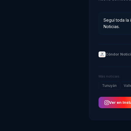
Seguí toda la
Noticias.
Cóndor Notic
Más noticias:
Tunuyán
Vall
Ver en Ins