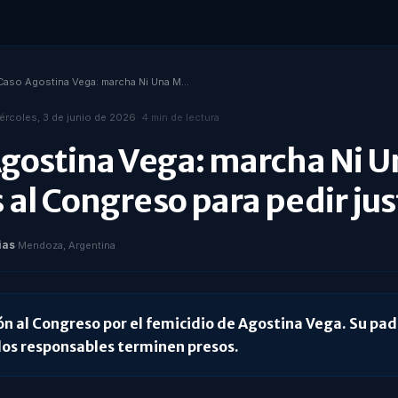
Caso Agostina Vega: marcha Ni Una Menos al Congreso para pedir justicia
ércoles, 3 de junio de 2026
·
4
min de lectura
gostina Vega: marcha Ni U
al Congreso para pedir jus
ias
·
Mendoza, Argentina
ón al Congreso por el femicidio de Agostina Vega. Su pad
los responsables terminen presos.