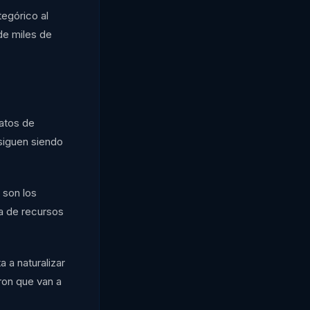
tegórico al
 de miles de
datos de
siguen siendo
 son los
ta de recursos
 a naturalizar
ron que van a