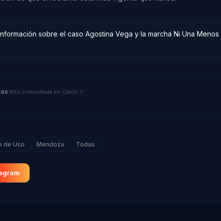
 información sobre el caso Agostina Vega y la marcha Ni Una Menos
ias
·
Info consultada en
Clarín
↗
e de Uco
Mendoza
Todas
tagram