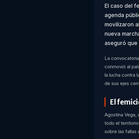
El caso del f
agenda públi
movilizaron a
nueva marcha
aseguró que 
La convocatoria
conmovió al paí
la lucha contra 
de sus ejes cent
El femici
Agostina Vega, 
todo el territor
sobre las fallas