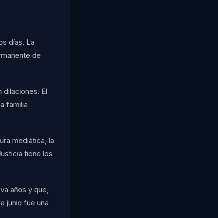
os días. La
ermanente de
 dilaciones. El
a familia
ura mediática, la
usticia tiene los
eva años y que,
 junio fue una