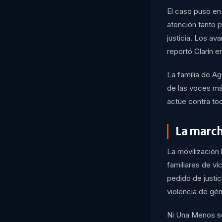
El caso puso en 
atención tanto 
justicia. Los a
reportó Clarín e
La familia de A
de las voces más
actúe contra to
La march
La movilización
familiares de v
pedido de justic
violencia de gé
Ni Una Menos se