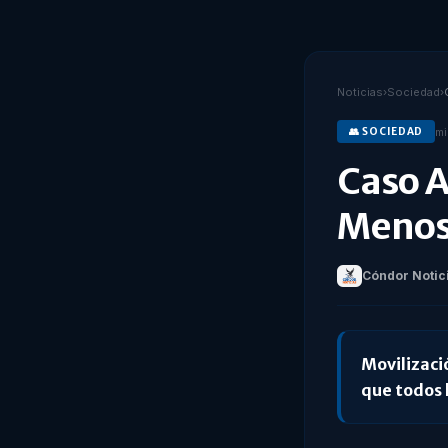
Noticias
›
Sociedad
›
mi
👥
SOCIEDAD
Caso A
Menos 
Cóndor Notic
Movilizaci
que todos 