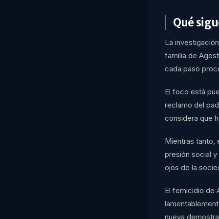
Qué sigu
La investigación
familia de Agos
cada paso proce
El foco está pue
reclamo del padr
considera que h
Mientras tanto, 
presión social y
ojos de la soci
El femicidio de 
lamentablement
nueva demostrac