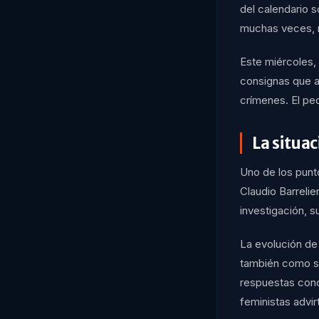
del calendario s
muchas veces, n
Este miércoles,
consignas que a
crímenes. El ped
La situac
Uno de los punt
Claudio Barrelie
investigación, 
La evolución de 
también como se
respuestas conc
feministas advi