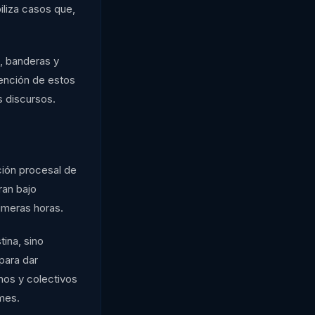
iliza casos que,
, banderas y
vención de estos
s discursos.
ción procesal de
ran bajo
imeras horas.
tina, sino
para dar
nos y colectivos
rmes.