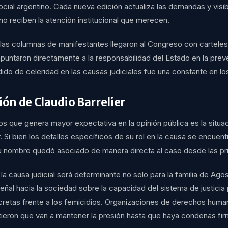
ocial argentino. Cada nueva edición actualiza las demandas y visib
o reciben la atención institucional que merecen.
 las columnas de manifestantes llegaron al Congreso con carteles
puntaron directamente a la responsabilidad del Estado en la pre
ido de celeridad en las causas judiciales fue una constante en lo
ión de Claudio Barrelier
os que genera mayor expectativa en la opinión pública es la situa
r. Si bien los detalles específicos de su rol en la causa se encuent
su nombre quedó asociado de manera directa al caso desde las pr
la causa judicial será determinante no solo para la familia de Agos
ñal hacia la sociedad sobre la capacidad del sistema de justicia 
retas frente a los femicidios. Organizaciones de derechos huma
rtieron que van a mantener la presión hasta que haya condenas fi