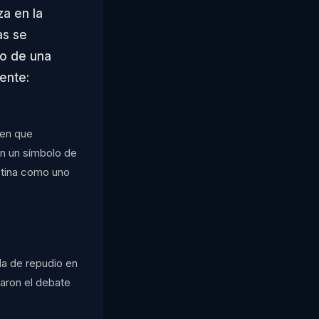
za en la
as se
co de una
ente:
men que
en un símbolo de
ostina como uno
la de repudio en
varon el debate