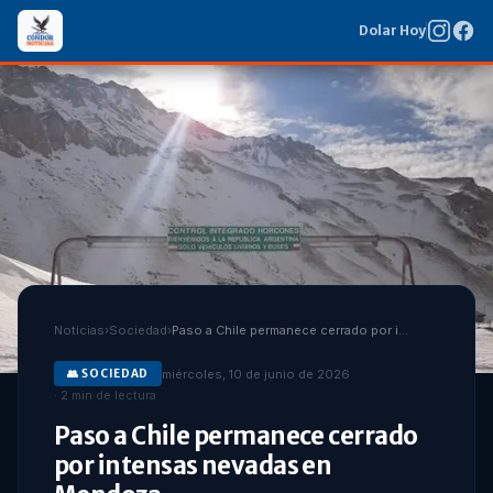
Dolar Hoy
Noticias
›
Sociedad
›
Paso a Chile permanece cerrado por intensas nevadas en Mendoza
miércoles, 10 de junio de 2026
👥
SOCIEDAD
·
2
min de lectura
Paso a Chile permanece cerrado
por intensas nevadas en