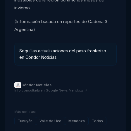
invierno.
(Información basada en reportes de Cadena 3
Argentina)
Seguí las actualizaciones del paso fronterizo
en Cóndor Noticias.
Cóndor Noticias
·
Info consultada en
Google News Mendoza
↗
Más noticias:
Tunuyán
Valle de Uco
Mendoza
Todas