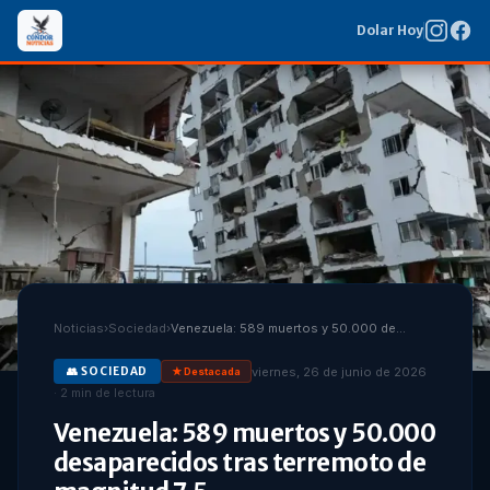
Dolar Hoy
Noticias
›
Sociedad
›
Venezuela: 589 muertos y 50.000 desaparecidos tras terremoto de magnitud 7.5
viernes, 26 de junio de 2026
👥
SOCIEDAD
★ Destacada
·
2
min de lectura
Venezuela: 589 muertos y 50.000
desaparecidos tras terremoto de