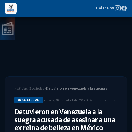
Dolar Hoy
📰
Noticias
›
Sociedad
›
Detuvieron en Venezuela a la suegra acusada de asesinar a una ex reina de belleza en México
jueves, 30 de abril de 2026
·
4
min de lectura
👥
SOCIEDAD
Detuvieron en Venezuela a la
suegra acusada de asesinar a una
ex reina de belleza en México