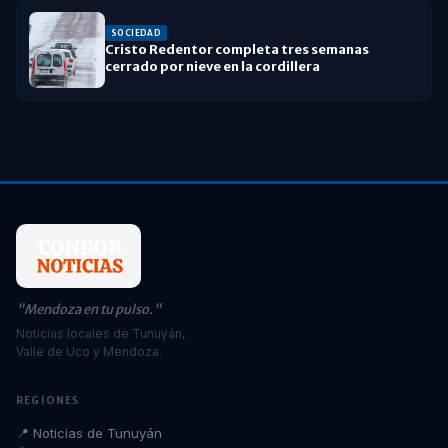
SOCIEDAD
Cristo Redentor completa tres semanas
cerrado por nieve en la cordillera
"Mendoza en tu pulso."
Noticias locales de Tunuyán,
Valle de Uco y Mendoza.
REGIONES
📍 Noticias de Tunuyán